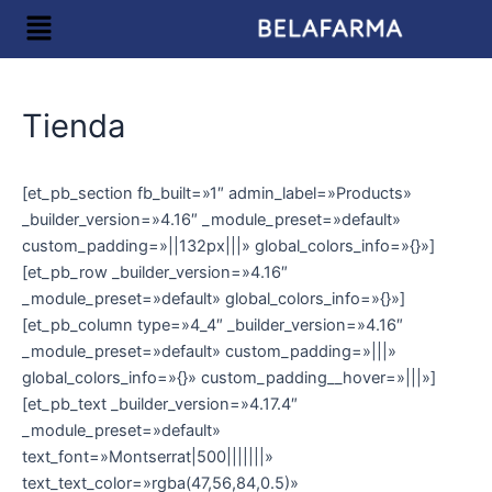
Ir
Menú
al
contenido
Tienda
[et_pb_section fb_built=»1″ admin_label=»Products»
_builder_version=»4.16″ _module_preset=»default»
custom_padding=»||132px|||» global_colors_info=»{}»]
[et_pb_row _builder_version=»4.16″
_module_preset=»default» global_colors_info=»{}»]
[et_pb_column type=»4_4″ _builder_version=»4.16″
_module_preset=»default» custom_padding=»|||»
global_colors_info=»{}» custom_padding__hover=»|||»]
[et_pb_text _builder_version=»4.17.4″
_module_preset=»default»
text_font=»Montserrat|500|||||||»
text_text_color=»rgba(47,56,84,0.5)»