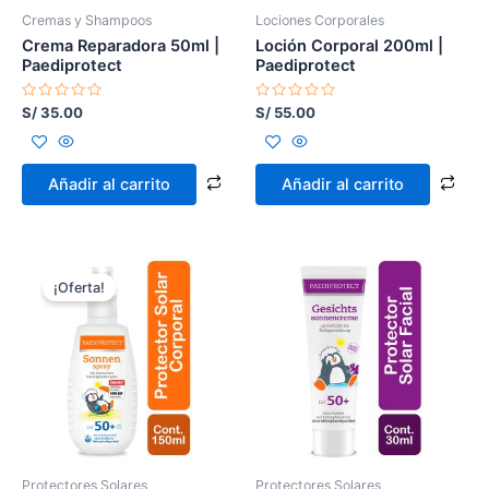
Cremas y Shampoos
Lociones Corporales
Crema Reparadora 50ml |
Loción Corporal 200ml |
Paediprotect
Paediprotect
Valorado
Valorado
S/
35.00
S/
55.00
con
con
0
0
de
de
5
5
Añadir al carrito
Añadir al carrito
El
El
precio
precio
¡Oferta!
original
actual
era:
es:
S/ 140.00.
S/ 130.00.
Protectores Solares
Protectores Solares