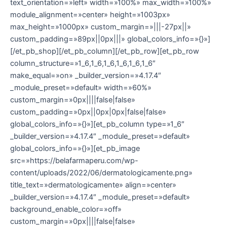
text_orientation=»left» width=»100%» max_width=»100%»
module_alignment=»center» height=»1003px»
max_height=»1000px» custom_margin=»|||-27px||»
custom_padding=»89px||0px|||» global_colors_info=»{}»]
[/et_pb_shop][/et_pb_column][/et_pb_row][et_pb_row
column_structure=»1_6,1_6,1_6,1_6,1_6,1_6″
make_equal=»on» _builder_version=»4.17.4″
_module_preset=»default» width=»60%»
custom_margin=»0px||||false|false»
custom_padding=»0px||0px|0px|false|false»
global_colors_info=»{}»][et_pb_column type=»1_6″
_builder_version=»4.17.4″ _module_preset=»default»
global_colors_info=»{}»][et_pb_image
src=»https://belafarmaperu.com/wp-
content/uploads/2022/06/dermatologicamente.png»
title_text=»dermatologicamente» align=»center»
_builder_version=»4.17.4″ _module_preset=»default»
background_enable_color=»off»
custom_margin=»0px||||false|false»