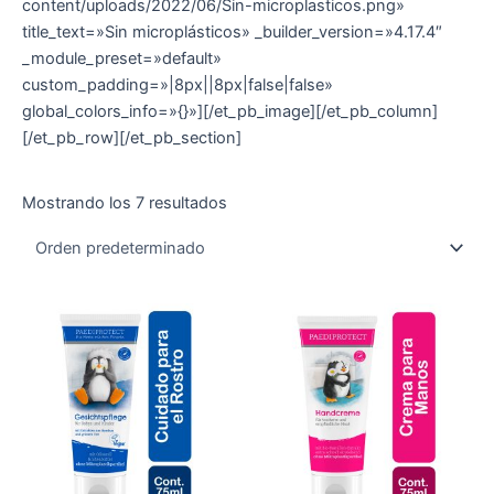
content/uploads/2022/06/Sin-microplasticos.png»
title_text=»Sin microplásticos» _builder_version=»4.17.4″
_module_preset=»default»
custom_padding=»|8px||8px|false|false»
global_colors_info=»{}»][/et_pb_image][/et_pb_column]
[/et_pb_row][/et_pb_section]
Mostrando los 7 resultados