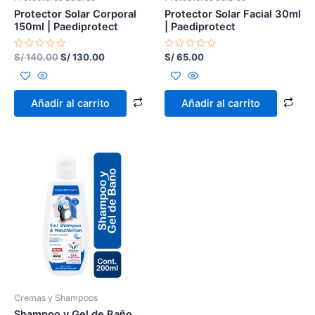
Protector Solar Corporal
Protector Solar Facial 30ml
150ml | Paediprotect
| Paediprotect
Valorado
Valorado
S/
140.00
S/
130.00
S/
65.00
con
con
0
0
de
de
5
5
Añadir al carrito
Añadir al carrito
Cremas y Shampoos
Shampoo y Gel de Baño