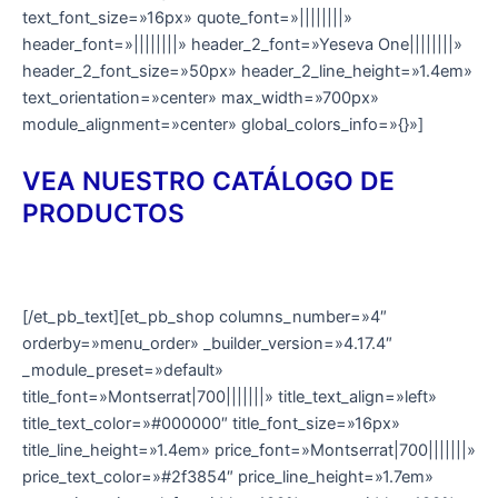
text_font_size=»16px» quote_font=»||||||||»
header_font=»||||||||» header_2_font=»Yeseva One||||||||»
header_2_font_size=»50px» header_2_line_height=»1.4em»
text_orientation=»center» max_width=»700px»
module_alignment=»center» global_colors_info=»{}»]
VEA NUESTRO CATÁLOGO DE
PRODUCTOS
[/et_pb_text][et_pb_shop columns_number=»4″
orderby=»menu_order» _builder_version=»4.17.4″
_module_preset=»default»
title_font=»Montserrat|700|||||||» title_text_align=»left»
title_text_color=»#000000″ title_font_size=»16px»
title_line_height=»1.4em» price_font=»Montserrat|700|||||||»
price_text_color=»#2f3854″ price_line_height=»1.7em»