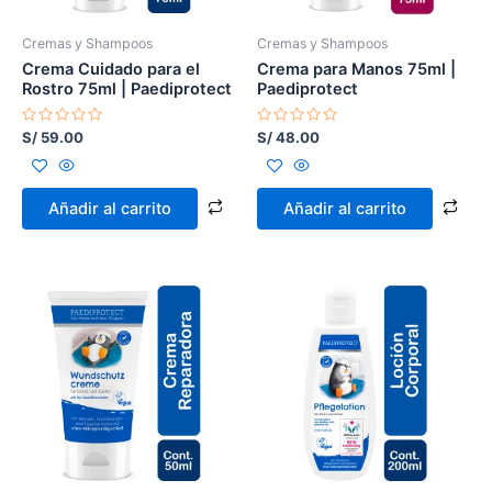
Cremas y Shampoos
Cremas y Shampoos
Crema Cuidado para el
Crema para Manos 75ml |
Rostro 75ml | Paediprotect
Paediprotect
Valorado
Valorado
S/
59.00
S/
48.00
con
con
0
0
de
de
5
5
Añadir al carrito
Añadir al carrito